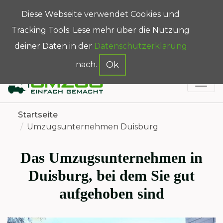
Diese Webseite verwendet Cookies und
Umzugsrechner
Online-Formular
Tracking Tools. Lese mehr über die Nutzung
0211 163 925 49
deiner Daten in der
Datenschutzerklärung
info@umzug-einfach-gemacht.de
Ok
nach.
Startseite
Umzugsunternehmen Duisburg
Das Umzugsunternehmen in
Duisburg, bei dem Sie gut
aufgehoben sind